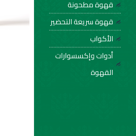
قهوة مطحونة
قهوة سريعة التحضير
الأكواب
أدوات وإكسسوارات
القهوة