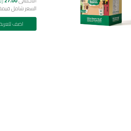
الأجمالى
27.00
ري
السعر شامل قيمة 
اضف للعربة