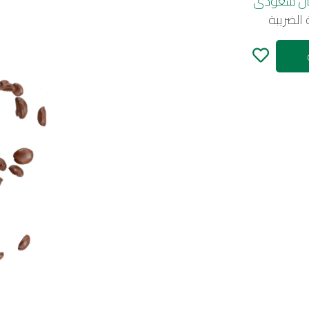
ال سعودى
الضريبة